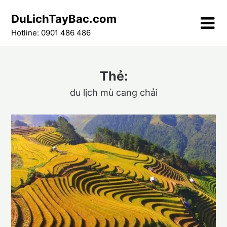
Skip
DuLichTayBac.com
to
content
Hotline: 0901 486 486
Thẻ:
du lịch mù cang chải