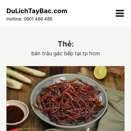
Skip
DuLichTayBac.com
to
content
Hotline: 0901 486 486
Thẻ:
bán trâu gác bếp tại tp hcm