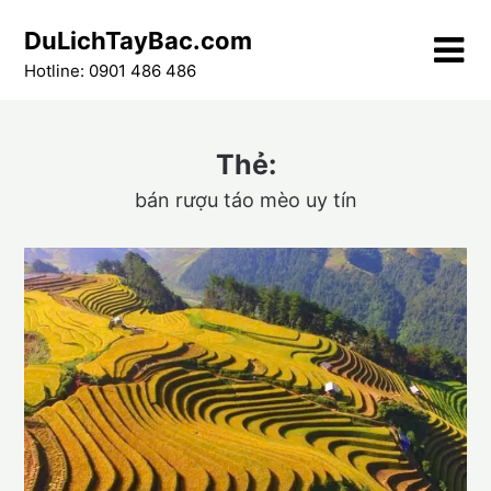
Skip
DuLichTayBac.com
to
content
Hotline: 0901 486 486
Thẻ:
bán rượu táo mèo uy tín